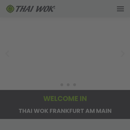
WELCOME IN
Merton's
Passage
THAI WOK FRANKFURT AM MAIN
zur Filiale