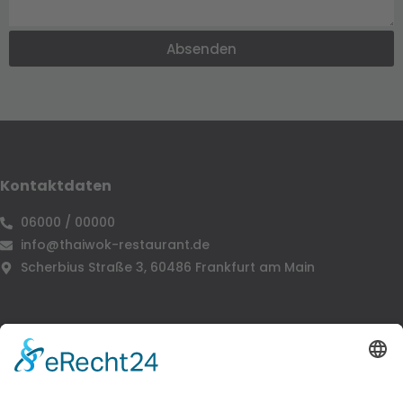
Absenden
Alternative:
Kontaktdaten
06000 / 00000
info@thaiwok-restaurant.de
Scherbius Straße 3, 60486 Frankfurt am Main
Navigation
Home